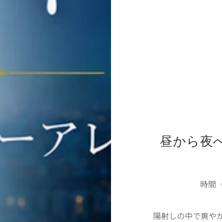
昼から夜
時間
陽射しの中で爽や